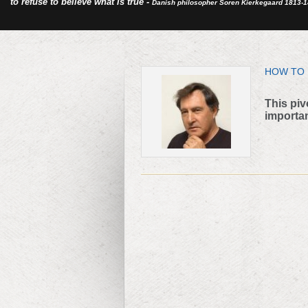
to refuse to believe what is true -
Danish philosopher Soren Kierkegaard 1813-
HOW TO 
This piv
important