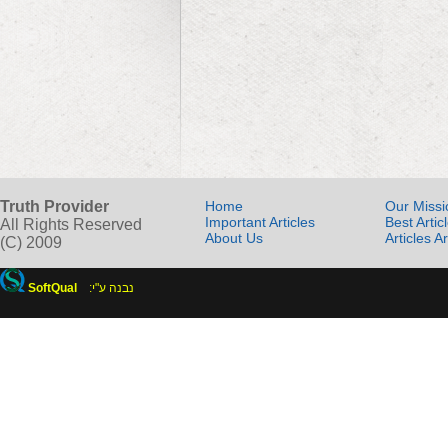
Truth Provider
Home
Our Missi
Important Articles
Best Artic
All Rights Reserved
About Us
Articles A
(C) 2009
SoftQual
:נבנה ע"י