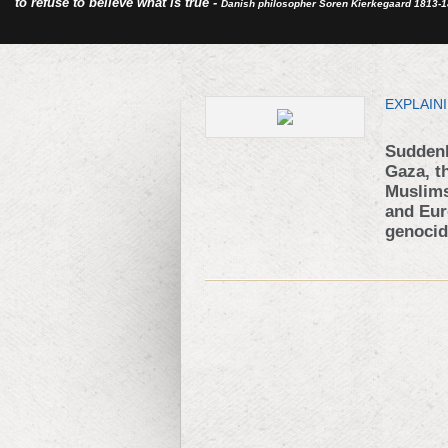
to refuse to believe what is true -
Danish philosopher Soren Kierkegaard 1813-
EXPLAIN
Suddenly
Gaza, t
Muslims
and Eur
genocid