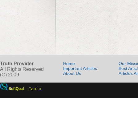
Truth Provider
Home
Our Missi
Important Articles
Best Artic
All Rights Reserved
About Us
Articles A
(C) 2009
SoftQual
:נבנה ע"י